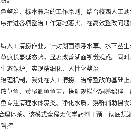
风貌。
绿色整治、标本兼治的工作原则，结合校西人工湖
有序推进各项整治工作落地落实，在高效整改问题
全域人工清捞作业。针对湖面漂浮水草、水下丛生
水草疯长蔓延态势，显著改善湖面视觉观感。同时
与生态保护，实现精细化、人性化整治。
效治理机制，我处在人工清捞、治标整改的基础上
投放草鱼、黄尾鲴鱼鱼苗，搭配规模化饲养鹅群，
鲴鱼专注清理水体藻类、净化水质，鹅群辅助摄食
治理体系。该模式全程无化学药剂干预，彻底规
化管控。