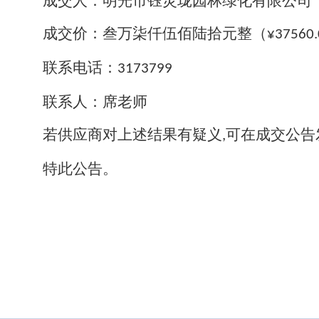
成交人：
明光市钰灵珑园林绿化有限公司
成交价：叁万
柒
仟
伍
佰
陆
拾元整（
¥3
756
0
联系电话：
317
3799
联系人：
席
老师
若供应商对上述结果有疑义
可在成交公告
,
特此公告。