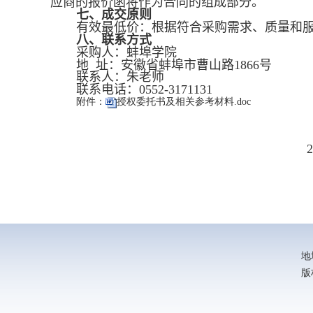
应商的报价函将作为合同的组成部分。
七、成交原则
有效最低价：根据符合采购需求、质量和
八、联系方式
采购人：蚌埠学院
地 址：安徽省蚌埠市曹山路
1866
号
联系人：朱老师
联系电话：
0552-3171131
附件：
授权委托书及相关参考材料.doc
地
版权