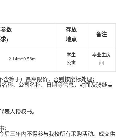
要参数
存放
备注
要求
)
地点
学生
毕业生房
2.14m*0.58m
公寓
间
不含等于）最高限价，否则按废标处理；
目名称、公司名称、日期等信息，封面及骑缝盖
代表人授权书。
书；
今后三年内不得参与我校所有采购活动。成交供