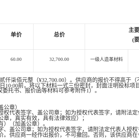
主
单价
总价
(
60.00
32,700.00
一级人造革材料
贰仟柒佰元整（
¥32,700.00
）。供应商的报价不得高于（
日
10:00
前，将以下材料一式三份密封，封面注明投标项
权委托书、报价函等材料可参考附件
1
）。
盖公章）
授权代表签字、盖公司章；如为授权代表签字，请附法定
公章，真实有效，具有法律效应）；
有）（加盖公章）。
字、盖公司章；如为授权代表签字，请附法定代表人授权
价。供应商一经作出报价，不可撤回。否则，该供应商在