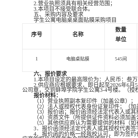
2.
营业执照须具有相关经营范围；
3.
本项目不接受联合体。
五、采购内容及要求
学生公寓电脑桌桌面贴膜采购项目
数量
序号
名称
单位
1
电脑桌贴膜
545
间
六、报价要求
1.
本项目设定的最高限价为：人民币：叁万
2.
供应商应根据要求，即日起至
2026
年
6
月
5
公司章，交到蚌埠学院学生公寓
3-4
号楼。（授
报价材料：
（
1
）营业执照副本复印件（加盖公章）；
（
2
）法人或授权代表身份证复印件；（加
（
3
）报价函；报价函须经法定代表人或其
（
4
）资质文件（所提供证件资料必须加盖
（
5
）其他供应商认为需要提供的材料（如
3
．报价函须经法定代表人或其授权代表签
4
．报价函的价格一经我校认可，即为签约